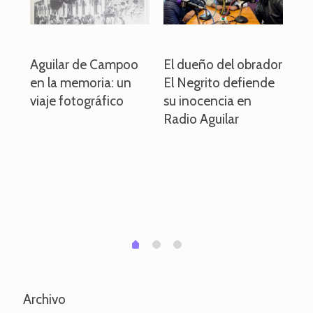
o
Aguilar de Campoo
El dueño del obrador
La
en la memoria: un
El Negrito defiende
el 
viaje fotográfico
su inocencia en
ind
Radio Aguilar
de
ve
pa
po
per
em
1
2
0
Archivo