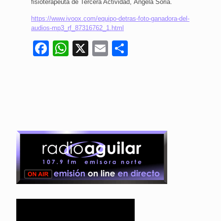
fisioterapeuta de Tercera Actividad, Ángela Soria.
https://www.ivoox.com/equipo-detras-foto-ganadora-del-
audios-mp3_rf_87316762_1.html
Facebook
WhatsApp
X
Email
Compartir