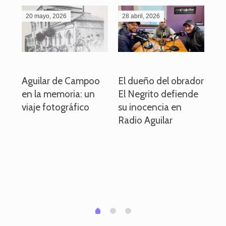
20 mayo, 2026
28 abril, 2026
27
o
Aguilar de Campoo
El dueño del obrador
La
en la memoria: un
El Negrito defiende
el 
viaje fotográfico
su inocencia en
ind
Radio Aguilar
de
ve
pa
po
per
em
1
2
0