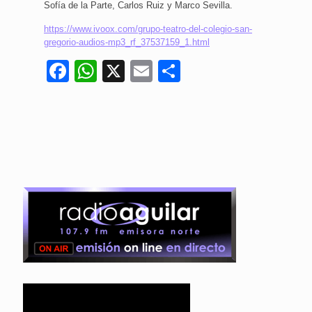
Sofía de la Parte, Carlos Ruiz y Marco Sevilla.
https://www.ivoox.com/grupo-teatro-del-colegio-san-
gregorio-audios-mp3_rf_37537159_1.html
Facebook
WhatsApp
X
Email
Compartir