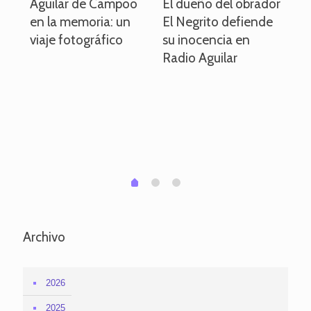
o
Aguilar de Campoo
El dueño del obrador
La
en la memoria: un
El Negrito defiende
el 
viaje fotográfico
su inocencia en
ind
Radio Aguilar
de
ve
pa
po
per
em
1
2
0
Archivo
2026
2025