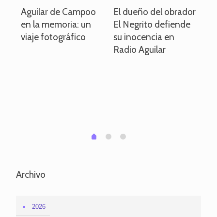
o
Aguilar de Campoo
El dueño del obrador
La
en la memoria: un
El Negrito defiende
el 
viaje fotográfico
su inocencia en
ind
Radio Aguilar
de
ve
pa
po
per
em
1
2
0
Archivo
2026