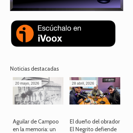
Noticias destacadas
20 mayo, 2026
28 abril, 2026
27
o
Aguilar de Campoo
El dueño del obrador
La
en la memoria: un
El Negrito defiende
el 