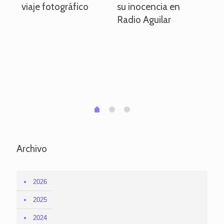
viaje fotográfico
su inocencia en
ind
Radio Aguilar
de
ve
pa
po
per
em
1
2
0
Archivo
2026
2025
2024