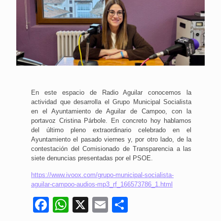
En este espacio de Radio Aguilar conocemos la
actividad que desarrolla el Grupo Municipal Socialista
en el Ayuntamiento de Aguilar de Campoo, con la
portavoz Cristina Párbole. En concreto hoy hablamos
del último pleno extraordinario celebrado en el
Ayuntamiento el pasado viernes y, por otro lado, de la
contestación del Comisionado de Transparencia a las
siete denuncias presentadas por el PSOE.
https://www.ivoox.com/grupo-municipal-socialista-
aguilar-campoo-audios-mp3_rf_166573786_1.html
Facebook
WhatsApp
X
Email
Compartir