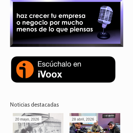
Noticias destacadas
20 mayo, 2026
28 abril, 2026
27