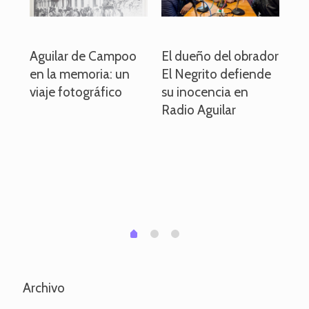
o
Aguilar de Campoo
El dueño del obrador
La
en la memoria: un
El Negrito defiende
el 
viaje fotográfico
su inocencia en
ind
Radio Aguilar
de
ve
pa
po
per
em
1
2
0
Archivo