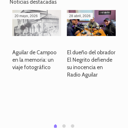
Noticias destacadas
20 mayo, 2026
28 abril, 2026
27
o
Aguilar de Campoo
El dueño del obrador
La
en la memoria: un
El Negrito defiende
el 
viaje fotográfico
su inocencia en
ind
Radio Aguilar
de
ve
pa
po
per
em
1
2
0