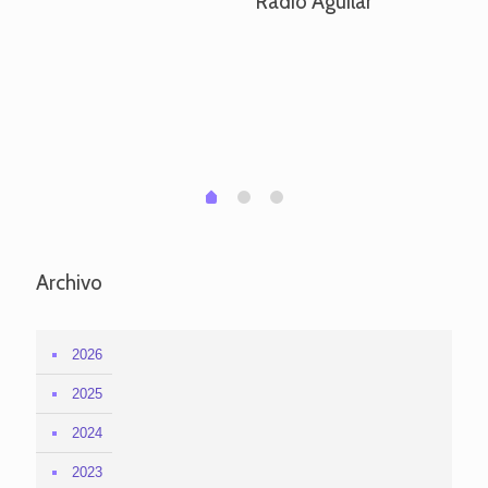
Radio Aguilar
de
ve
pa
po
per
em
1
2
0
Archivo
2026
2025
2024
2023