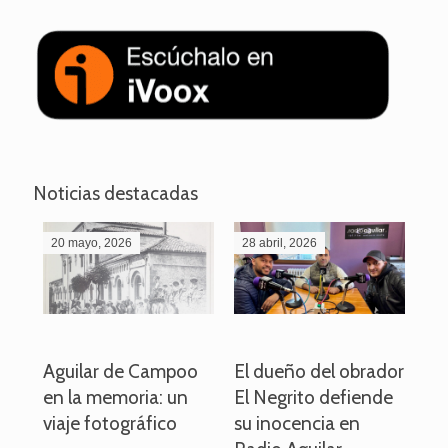
Noticias destacadas
20 mayo, 2026
28 abril, 2026
27
o
Aguilar de Campoo
El dueño del obrador
La
en la memoria: un
El Negrito defiende
el 
viaje fotográfico
su inocencia en
ind