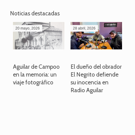
Noticias destacadas
20 mayo, 2026
28 abril, 2026
27
o
Aguilar de Campoo
El dueño del obrador
La
en la memoria: un
El Negrito defiende
el 
viaje fotográfico
su inocencia en
ind
Radio Aguilar
de
ve
pa
po
per
em