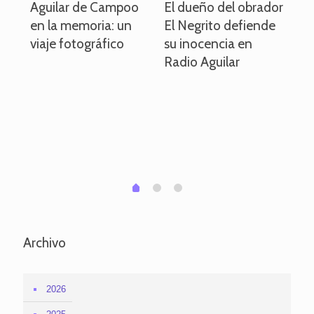
o
Aguilar de Campoo
El dueño del obrador
La
en la memoria: un
El Negrito defiende
el 
viaje fotográfico
su inocencia en
ind
Radio Aguilar
de
ve
pa
po
per
em
1
2
0
Archivo
2026