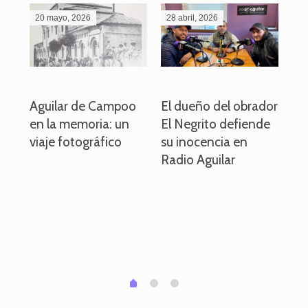
20 mayo, 2026
28 abril, 2026
27
o
Aguilar de Campoo
El dueño del obrador
La
en la memoria: un
El Negrito defiende
el 
viaje fotográfico
su inocencia en
ind
Radio Aguilar
de
ve
pa
po
per
em
1
2
0