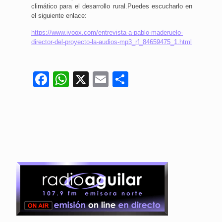
climático para el desarrollo rural.
Puedes escucharlo en
el siguiente enlace:
https://www.ivoox.com/entrevista-a-pablo-maderuelo-
director-del-proyecto-la-audios-mp3_rf_84659475_1.html
Facebook
WhatsApp
X
Email
Compartir