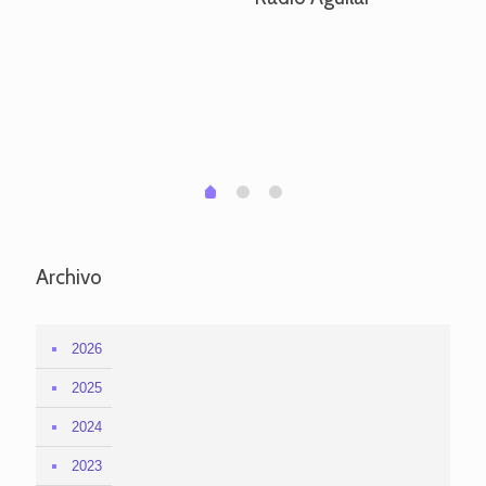
ve
pa
po
per
em
1
2
0
Archivo
2026
2025
2024
2023