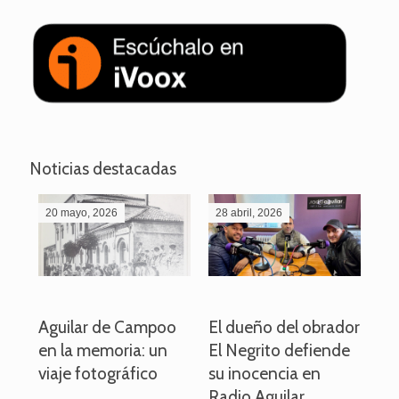
Noticias destacadas
20 mayo, 2026
28 abril, 2026
27
o
Aguilar de Campoo
El dueño del obrador
La
en la memoria: un
El Negrito defiende
el 
viaje fotográfico
su inocencia en
ind
Radio Aguilar
de