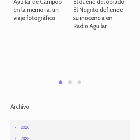
o
Aguilar de Campoo
El dueño del obrador
La
en la memoria: un
El Negrito defiende
el 
viaje fotográfico
su inocencia en
ind
Radio Aguilar
de
ve
pa
po
per
em
1
2
0
Archivo
2026
2025