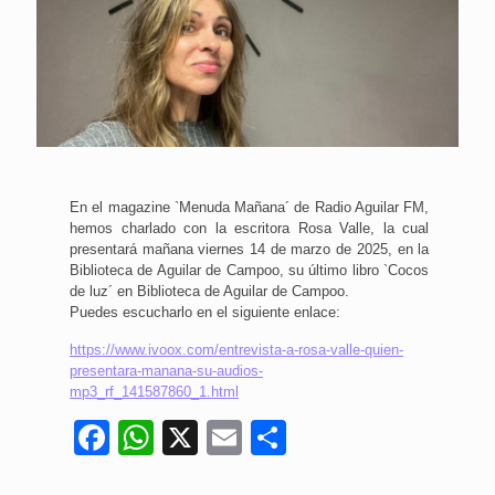
En el magazine `Menuda Mañana´ de Radio Aguilar FM,
hemos charlado con la escritora Rosa Valle, la cual
presentará mañana viernes 14 de marzo de 2025, en la
Biblioteca de Aguilar de Campoo, su último libro `Cocos
de luz´ en Biblioteca de Aguilar de Campoo.
Puedes escucharlo en el siguiente enlace:
https://www.ivoox.com/entrevista-a-rosa-valle-quien-
presentara-manana-su-audios-
mp3_rf_141587860_1.html
Facebook
WhatsApp
X
Email
Compartir