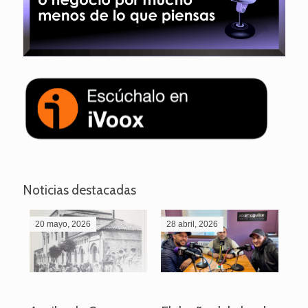
Noticias destacadas
20 mayo, 2026
28 abril, 2026
27