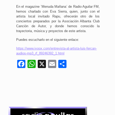
En el magazine `Menuda Mañana´ de Radio Aguilar FM,
hemos charlado con Eva Sierra, quien, junto con el
artista local invitado Rapu, ofrecerán otro de los
conciertos preparados por la Asociación Albanta Club
Canción de Autor, y donde hemos conocido la
trayectoria, música y proyectos de este artista.
Puedes escucharlo en el siguiente enlace:
https://www.ivoox.com/entrevista-al-artista-luis-fercan-
audios-mp3_rf_89246392_1.html
Facebook
WhatsApp
X
Email
Compartir