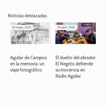
Noticias destacadas
20 mayo, 2026
28 abril, 2026
27
o
Aguilar de Campoo
El dueño del obrador
La
en la memoria: un
El Negrito defiende
el 
viaje fotográfico
su inocencia en
ind
Radio Aguilar
de
ve
pa
po
per