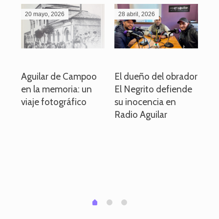
20 mayo, 2026
28 abril, 2026
27
o
Aguilar de Campoo
El dueño del obrador
La
en la memoria: un
El Negrito defiende
el 
viaje fotográfico
su inocencia en
ind
Radio Aguilar
de
ve
pa
po
per
em
1
2
0