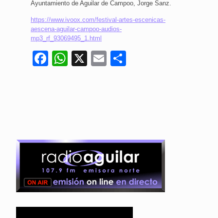
Ayuntamiento de Aguilar de Campoo, Jorge Sanz.
https://www.ivoox.com/festival-artes-escenicas-
aescena-aguilar-campoo-audios-
mp3_rf_93069495_1.html
Facebook
WhatsApp
X
Email
Compartir