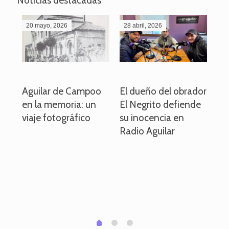
Noticias destacadas
20 mayo, 2026
28 abril, 2026
27
o
Aguilar de Campoo
El dueño del obrador
La
en la memoria: un
El Negrito defiende
el 
viaje fotográfico
su inocencia en
ind
Radio Aguilar
de
ve
pa
po
per
em
1
2
0