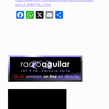
https://www.ivoox.com/fiestas-virgen-llano-2019-audios-
mp3_rf_40967743_1.html
Facebook
WhatsApp
X
Email
Compartir