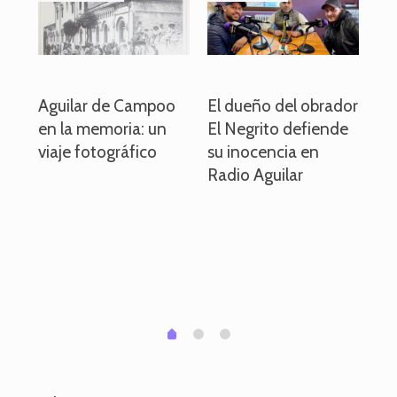
o
Aguilar de Campoo
El dueño del obrador
La
en la memoria: un
El Negrito defiende
el 
viaje fotográfico
su inocencia en
ind
Radio Aguilar
de
ve
pa
po
per
em
1
2
0