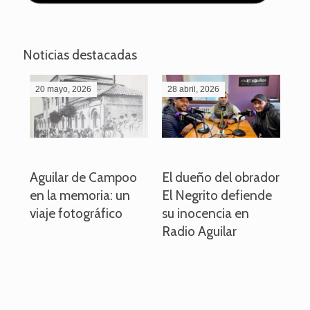
Noticias destacadas
20 mayo, 2026
28 abril, 2026
27
o
Aguilar de Campoo
El dueño del obrador
La
en la memoria: un
El Negrito defiende
el 
viaje fotográfico
su inocencia en
ind
Radio Aguilar
de
ve
pa
po
per