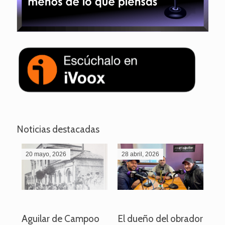
Noticias destacadas
20 mayo, 2026
28 abril, 2026
27
o
Aguilar de Campoo
El dueño del obrador
La