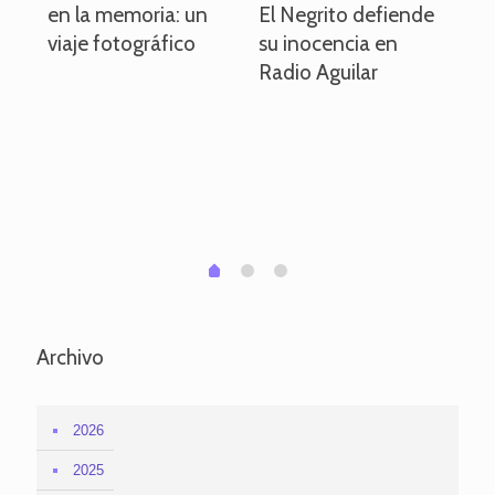
en la memoria: un
El Negrito defiende
el 
viaje fotográfico
su inocencia en
ind
Radio Aguilar
de
ve
pa
po
per
em
1
2
0
Archivo
2026
2025