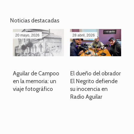
Noticias destacadas
20 mayo, 2026
28 abril, 2026
27
o
Aguilar de Campoo
El dueño del obrador
La
en la memoria: un
El Negrito defiende
el 
viaje fotográfico
su inocencia en
ind
Radio Aguilar
de
ve
pa
po
per