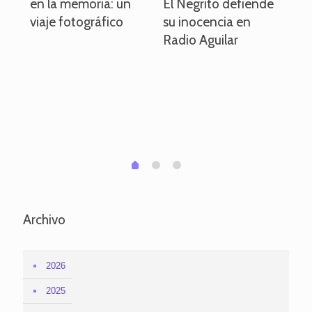
en la memoria: un
El Negrito defiende
el 
viaje fotográfico
su inocencia en
ind
Radio Aguilar
de
ve
pa
po
per
em
1
2
0
Archivo
2026
2025