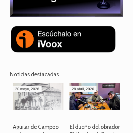
Noticias destacadas
20 mayo, 2026
28 abril, 2026
27
o
Aguilar de Campoo
El dueño del obrador
La