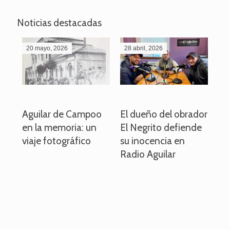
Noticias destacadas
20 mayo, 2026
28 abril, 2026
27
o
Aguilar de Campoo
El dueño del obrador
La
en la memoria: un
El Negrito defiende
el 
viaje fotográfico
su inocencia en
ind
Radio Aguilar
de
ve
pa
po
per
em