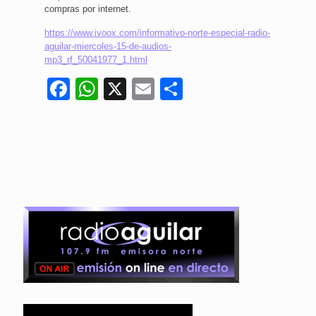
compras por internet.
https://www.ivoox.com/informativo-norte-especial-radio-
aguilar-miercoles-15-de-audios-
mp3_rf_50041977_1.html
Facebook
WhatsApp
X
Email
Compartir