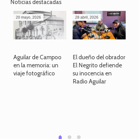
Noticias destacadas
20 mayo, 2026
28 abril, 2026
27
o
Aguilar de Campoo
El dueño del obrador
La
en la memoria: un
El Negrito defiende
el 
viaje fotográfico
su inocencia en
ind
Radio Aguilar
de
ve
pa
po
per
em
1
2
0