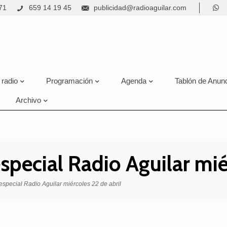
71
659 14 19 45
publicidad@radioaguilar.com
 radio
Programación
Agenda
Tablón de Anun
Archivo
special Radio Aguilar mié
especial Radio Aguilar miércoles 22 de abril