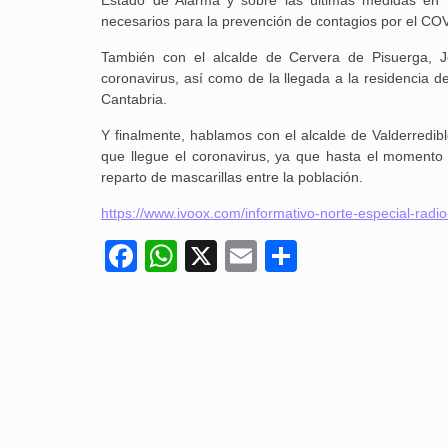
Estado de Alarma y sobre las últimas medidas en 
necesarios para la prevención de contagios por el CO
También con el alcalde de Cervera de Pisuerga, J
coronavirus, así como de la llegada a la residencia 
Cantabria.
Y finalmente, hablamos con el alcalde de Valderredi
que llegue el coronavirus, ya que hasta el momento
reparto de mascarillas entre la población.
https://www.ivoox.com/informativo-norte-especial-rad
Facebook
WhatsApp
X
Email
Compartir