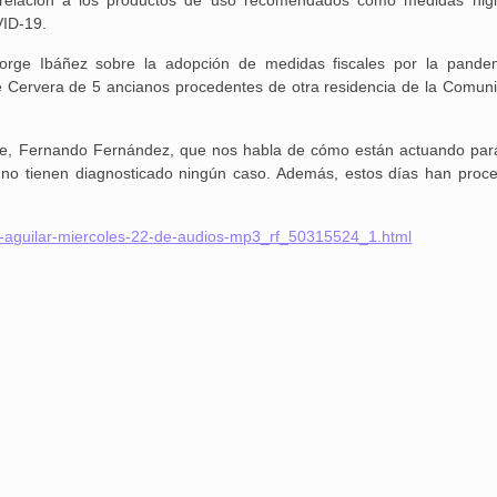
relación a los productos de uso recomendados como medidas higi
VID-19.
orge Ibáñez sobre la adopción de medidas fiscales por la pande
Aguilar de Cam
de Cervera de 5 ancianos procedentes de otra residencia de la Comun
memoria: un via
ble, Fernando Fernández, que nos habla de cómo están actuando para
 no tienen diagnosticado ningún caso. Además, estos días han proce
io-aguilar-miercoles-22-de-audios-mp3_rf_50315524_1.html