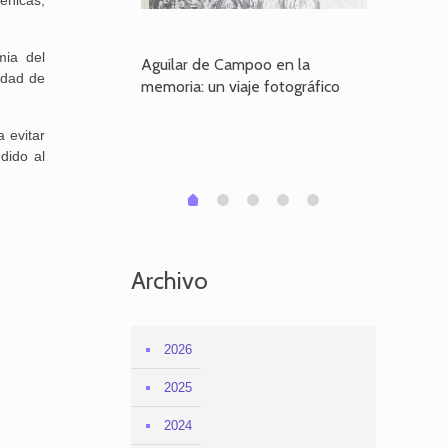
énicas,
mia del
poo en la
Aguilar de Campoo en la
El dueño
idad de
je fotográfico
memoria: un viaje fotográfico
defiende
Aguilar
 evitar
dido al
1
2
3
4
0
Archivo
2026
2025
2024