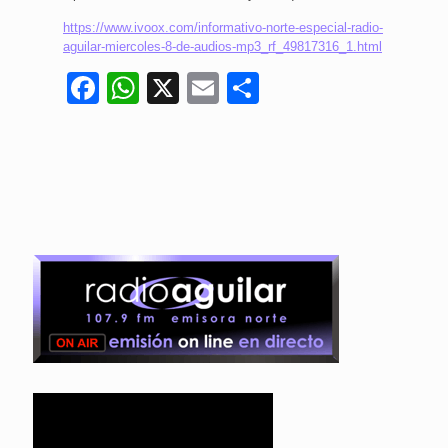
https://www.ivoox.com/informativo-norte-especial-radio-
aguilar-miercoles-8-de-audios-mp3_rf_49817316_1.html
Facebook
WhatsApp
X
Email
Compartir