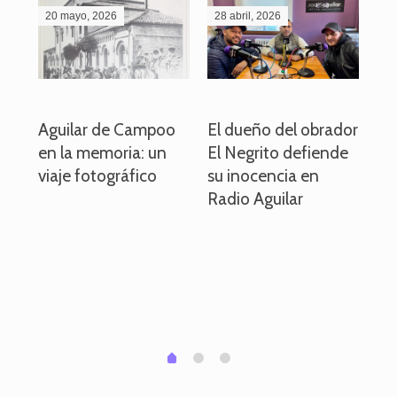
20 mayo, 2026
28 abril, 2026
27
o
Aguilar de Campoo
El dueño del obrador
La
en la memoria: un
El Negrito defiende
el 
viaje fotográfico
su inocencia en
ind
Radio Aguilar
de
ve
pa
po
per
em
1
2
0