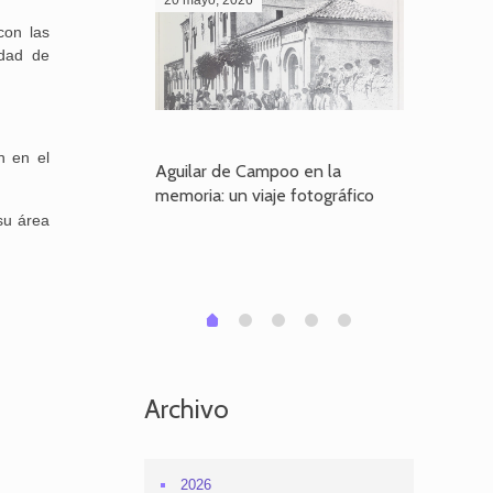
con las
idad de
n en el
poo en la
Aguilar de Campoo en la
El dueño
je fotográfico
memoria: un viaje fotográfico
defiende
Aguilar
su área
1
2
3
4
0
Archivo
2026