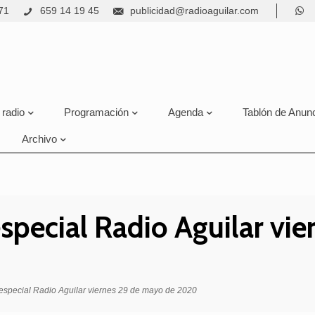
71
659 14 19 45
publicidad@radioaguilar.com
 radio
Programación
Agenda
Tablón de Anun
Archivo
special Radio Aguilar vi
 especial Radio Aguilar viernes 29 de mayo de 2020