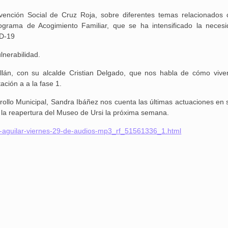
vención Social de Cruz Roja, sobre diferentes temas relacionados 
ograma de Acogimiento Familiar, que se ha intensificado la neces
ID-19
lnerabilidad.
án, con su alcalde Cristian Delgado, que nos habla de cómo vive
Aguilar de Cam
ación a a la fase 1.
memoria: un via
rrollo Municipal, Sandra Ibáñez nos cuenta las últimas actuaciones en 
la reapertura del Museo de Ursi la próxima semana.
io-aguilar-viernes-29-de-audios-mp3_rf_51561336_1.html