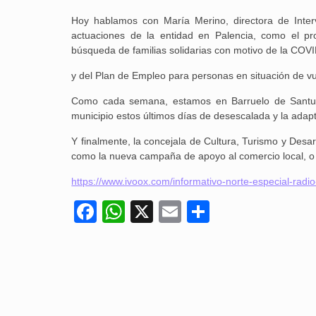
Hoy hablamos con María Merino, directora de Inter
actuaciones de la entidad en Palencia, como el pr
búsqueda de familias solidarias con motivo de la COV
y del Plan de Empleo para personas en situación de vu
Como cada semana, estamos en Barruelo de Santull
municipio estos últimos días de desescalada y la adapt
Y finalmente, la concejala de Cultura, Turismo y Desa
como la nueva campaña de apoyo al comercio local, o 
https://www.ivoox.com/informativo-norte-especial-rad
Facebook
WhatsApp
X
Email
Compartir