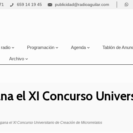
71
659 14 19 45
publicidad@radioaguilar.com
 radio
Programación
Agenda
Tablón de Anun
Archivo
ana el XI Concurso Univer
 gana el XI Concurso Universitario de Creación de Microrrelatos