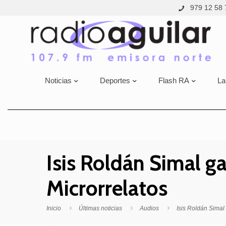
979 12 58 
Noticias
Deportes
Flash RA
La
Isis Roldán Simal g
Microrrelatos
Inicio
Últimas noticias
Audios
Isis Roldán Simal