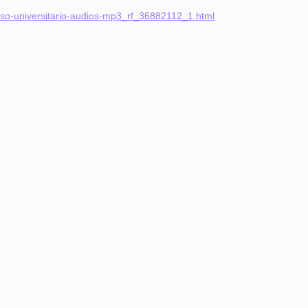
urso-universitario-audios-mp3_rf_36882112_1.html
Aguilar de Cam
memoria: un via