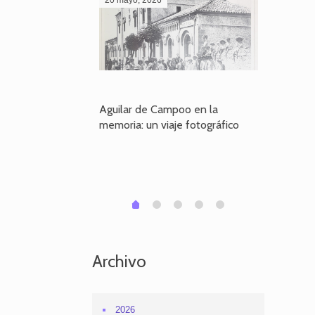
poo en la
Aguilar de Campoo en la
El dueño
je fotográfico
memoria: un viaje fotográfico
defiende
Aguilar
1
2
3
4
0
Archivo
2026