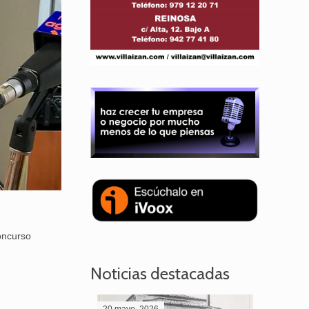
Concurso
Noticias destacadas
.
20 mayo, 2026
28 abril,