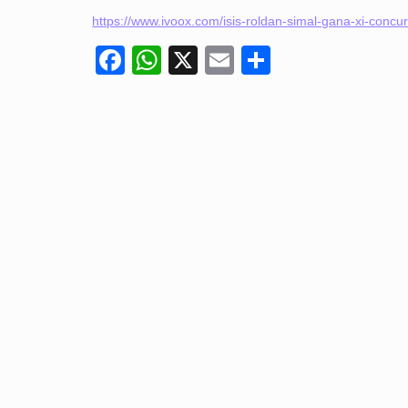
https://www.ivoox.com/isis-roldan-simal-gana-xi-conc
Facebook
WhatsApp
X
Email
Compartir