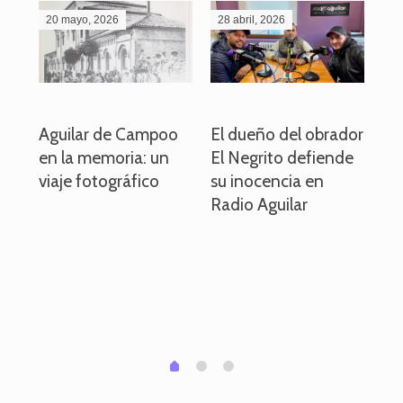
20 mayo, 2026
28 abril, 2026
27
o
Aguilar de Campoo
El dueño del obrador
La
en la memoria: un
El Negrito defiende
el 
viaje fotográfico
su inocencia en
ind
Radio Aguilar
de
ve
pa
po
per
em
1
2
0