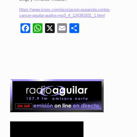
https://www.ivoox.com/asociacion-espanola-contra-
cancer-aguilar-audios-mp3_rf_124391831_1.html
Facebook
WhatsApp
X
Email
Compartir