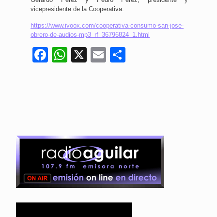
vicepresidente de la Cooperativa.
https://www.ivoox.com/cooperativa-consumo-san-jose-
obrero-de-audios-mp3_rf_36796824_1.html
Facebook
WhatsApp
X
Email
Compartir