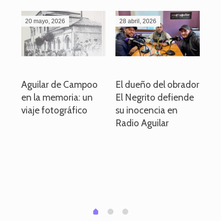
20 mayo, 2026
28 abril, 2026
27
o
Aguilar de Campoo
El dueño del obrador
La
en la memoria: un
El Negrito defiende
el 
viaje fotográfico
su inocencia en
ind
Radio Aguilar
de
ve
pa
po
per
em
1
2
0