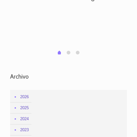
ve
pa
po
per
em
1
2
0
Archivo
2026
2025
2024
2023