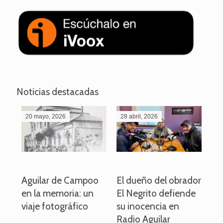
Noticias destacadas
20 mayo, 2026
28 abril, 2026
27
o
Aguilar de Campoo
El dueño del obrador
La
en la memoria: un
El Negrito defiende
el 
viaje fotográfico
su inocencia en
ind
Radio Aguilar
de