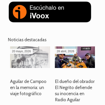
Noticias destacadas
20 mayo, 2026
28 abril, 2026
27
o
Aguilar de Campoo
El dueño del obrador
La
en la memoria: un
El Negrito defiende
el 
viaje fotográfico
su inocencia en
ind
Radio Aguilar
de