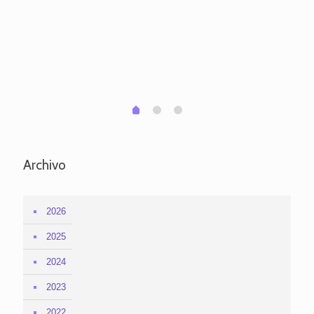
ve
pa
po
per
em
1
2
0
Archivo
2026
2025
2024
2023
2022