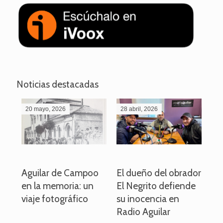
Noticias destacadas
20 mayo, 2026
28 abril, 2026
27
o
Aguilar de Campoo
El dueño del obrador
La
en la memoria: un
El Negrito defiende
el 
viaje fotográfico
su inocencia en
ind
Radio Aguilar
de