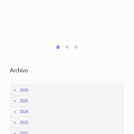
ve
pa
po
per
em
1
2
0
Archivo
2026
2025
2024
2023
2022