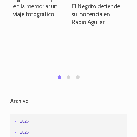
en la memoria: un
El Negrito defiende
el 
viaje fotográfico
su inocencia en
ind
Radio Aguilar
de
ve
pa
po
per
em
1
2
0
Archivo
2026
2025