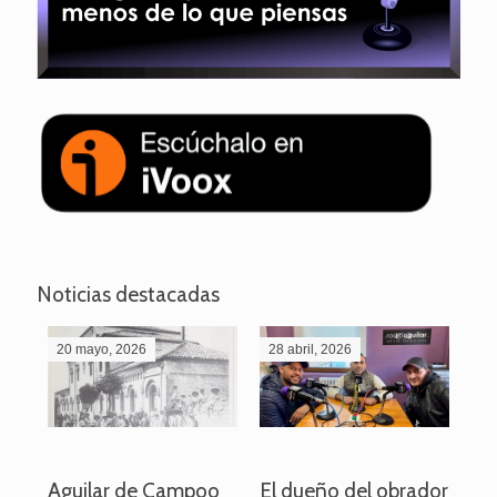
Noticias destacadas
20 mayo, 2026
28 abril, 2026
27
o
Aguilar de Campoo
El dueño del obrador
La