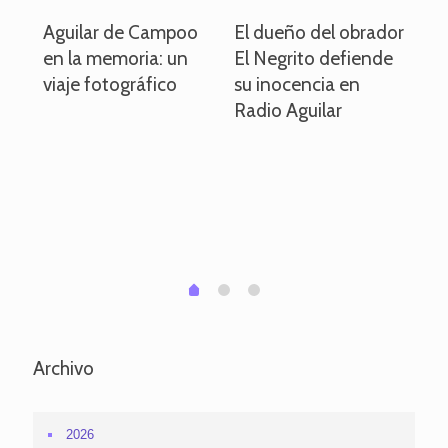
o
Aguilar de Campoo
El dueño del obrador
La
en la memoria: un
El Negrito defiende
el 
viaje fotográfico
su inocencia en
ind
Radio Aguilar
de
ve
pa
po
per
em
1
2
0
Archivo
2026