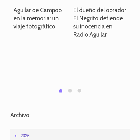
o
Aguilar de Campoo
El dueño del obrador
La
en la memoria: un
El Negrito defiende
el 
viaje fotográfico
su inocencia en
ind
Radio Aguilar
de
ve
pa
po
per
em
1
2
0
Archivo
2026