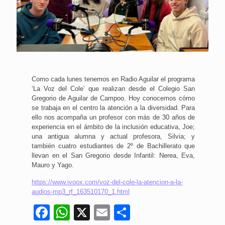
Como cada lunes tenemos en Radio Aguilar el programa
‘La Voz del Cole’ que realizan desde el Colegio San
Gregorio de Aguilar de Campoo. Hoy conocemos cómo
se trabaja en el centro la atención a la diversidad. Para
ello nos acompaña un profesor con más de 30 años de
experiencia en el ámbito de la inclusión educativa, Joe;
una antigua alumna y actual profesora, Silvia; y
también cuatro estudiantes de 2º de Bachillerato que
llevan en el San Gregorio desde Infantil: Nerea, Eva,
Mauro y Yago.
https://www.ivoox.com/voz-del-cole-la-atencion-a-la-
audios-mp3_rf_163510170_1.html
Facebook
WhatsApp
X
Email
Compartir