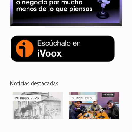
Noticias destacadas
20 mayo, 2026
28 abril, 2026
27