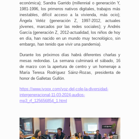
económica); Sandra Garrido (millennial o generación Y,
1981-1996, los primeros nativos digitales, trabajos más
inestables, difícil acceso a la vivienda, más ocio);
Ángela Veléz (generación Z, 1997-2012, actuales
jóvenes, marcados por las redes sociales); y Andrés
García (generación Z, 2012-actualidad, los niños de hoy
en día, han nacido en un mundo muy tecnológico, sin
embargo, han tenido que vivir una pandemia).
Durante los próximos días habrá diferentes charlas y
mesas redondas. La semana culminará el sábado, 16
de marzo con la apertura de centro y un homenaje a
María Teresa Rodríguez Sáinz-Rozas, presidenta de
honor de Galletas Gullón.
https://www.ivoox.com/voz-del-cole-la-diversidad-
intergeneracional-11-03-2024-audios-
mp3_rf_125656854_1.html