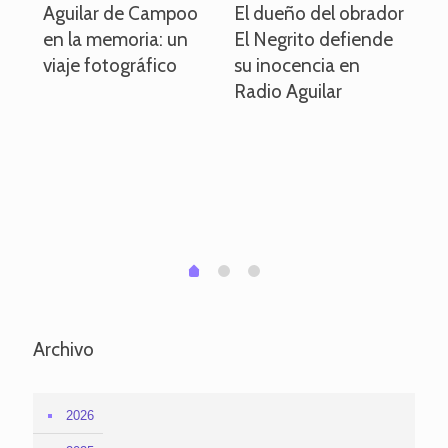
o
Aguilar de Campoo
El dueño del obrador
La
en la memoria: un
El Negrito defiende
el 
viaje fotográfico
su inocencia en
ind
Radio Aguilar
de
ve
pa
po
per
em
1
2
0
Archivo
2026