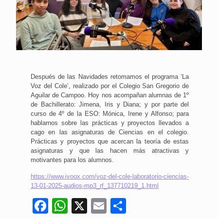
Después de las Navidades retomamos el programa ‘La
Voz del Cole’, realizado por el Colegio San Gregorio de
Aguilar de Campoo. Hoy nos acompañan alumnas de 1º
de Bachillerato: Jimena, Iris y Diana; y por parte del
curso de 4º de la ESO: Mónica, Irene y Alfonso; para
hablarnos sobre las prácticas y proyectos llevados a
cago en las asignaturas de Ciencias en el colegio.
Prácticas y proyectos que acercan la teoría de estas
asignaturas y que las hacen más atractivas y
motivantes para los alumnos.
https://www.ivoox.com/voz-del-cole-laboratorio-ciencias-
13-01-2025-audios-mp3_rf_137710219_1.html
Facebook
WhatsApp
X
Email
Compartir