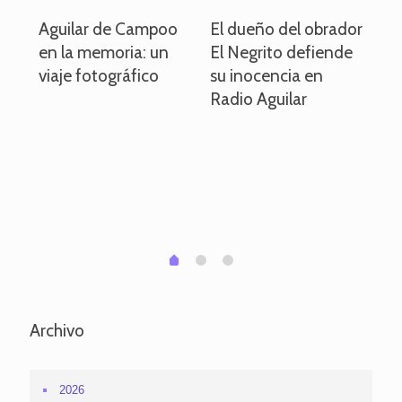
o
Aguilar de Campoo
El dueño del obrador
La
en la memoria: un
El Negrito defiende
el 
viaje fotográfico
su inocencia en
ind
Radio Aguilar
de
ve
pa
po
per
em
1
2
0
Archivo
2026