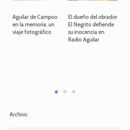
o
Aguilar de Campoo
El dueño del obrador
La
en la memoria: un
El Negrito defiende
el 
viaje fotográfico
su inocencia en
ind
Radio Aguilar
de
ve
pa
po
per
em
1
2
0
Archivo