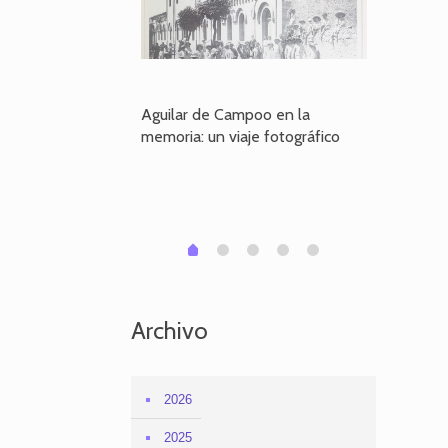
poo en la
Aguilar de Campoo en la
El dueño
je fotográfico
memoria: un viaje fotográfico
defiende
Aguilar
1
2
3
4
0
Archivo
2026
2025