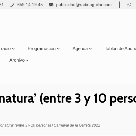
71
659 14 19 45
publicidad@radioaguilar.com
 radio
Programación
Agenda
Tablón de Anun
Archivo
natura’ (entre 3 y 10 pers
ronatura’ (entre 3 y 10 personas) Carnaval de la Galleta 2022