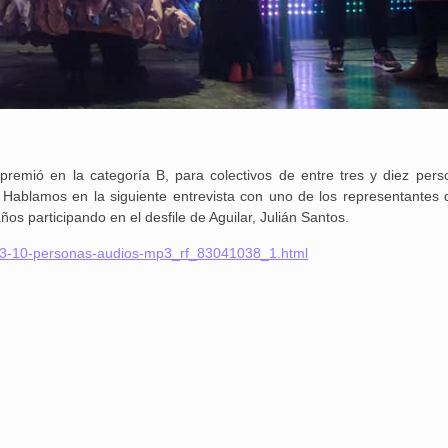
remió en la categoría B, para colectivos de entre tres y diez pers
Hablamos en la siguiente entrevista con uno de los representantes 
s participando en el desfile de Aguilar, Julián Santos.
re-3-10-personas-audios-mp3_rf_83041038_1.html
25 febrero, 2026