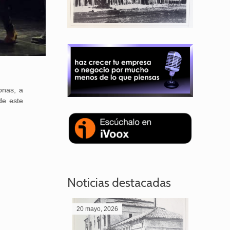
onas, a
de este
Noticias destacadas
20 mayo, 2026
28 abril,