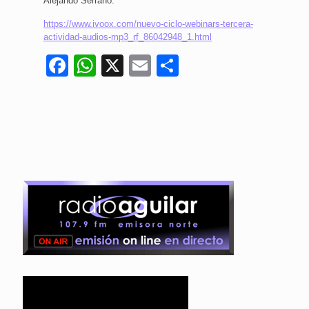
Alejando Serrano.
https://www.ivoox.com/nuevo-ciclo-webinars-tercera-
actividad-audios-mp3_rf_86042948_1.html
Facebook
WhatsApp
X
Email
Compartir