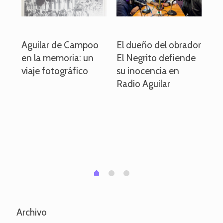
o
Aguilar de Campoo
El dueño del obrador
La
en la memoria: un
El Negrito defiende
el 
viaje fotográfico
su inocencia en
ind
Radio Aguilar
de
ve
pa
po
per
em
1
2
0
Archivo