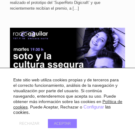
realizado el prototipo del ‘SuperReto Digicraft’ y que
recientemente recibían el premio, a
[…]
Este sitio web utiliza cookies propias y de terceros para
el correcto funcionamiento, análisis de la navegación y
visualización por parte del usuario. Si continúa
navegando, entenderemos que acepta su uso. Puede
6 junio, 2023
obtener más información sobre las cookies en
Política de
`Soto y la Cultura Ssegura´ 06-06-
cookies
. Puede Aceptar, Rechazar o
Configurar
las
cookies.
2023. Del Múseo de Pérgamo al
teatro de Avignon
RECHAZAR
ACEPTAR