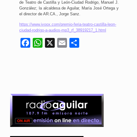
de Teatro de Castilla y León-Ciudad Rodrigo, Manuel J.
González; la alcaldesa de Aguilar, María José Ortega y
el director de AR.CA., Jorge Sanz.
https://www.ivoox.com/premio-feria-teatro-castilla-leon-
ciudad-rodrigo-a-audios-mp3_rf_38919217_1.html
Facebook
WhatsApp
X
Email
Compartir