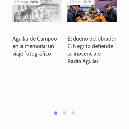
20 mayo, 2026
28 abril, 2026
27
o
Aguilar de Campoo
El dueño del obrador
La
en la memoria: un
El Negrito defiende
el 
viaje fotográfico
su inocencia en
ind
Radio Aguilar
de
ve
pa
po
per
em
1
2
0