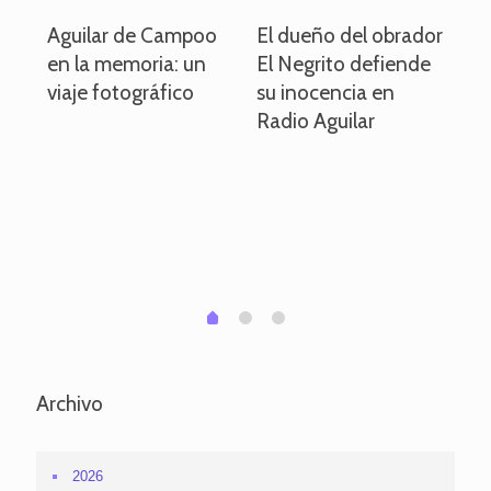
o
Aguilar de Campoo
El dueño del obrador
La
en la memoria: un
El Negrito defiende
el 
viaje fotográfico
su inocencia en
ind
Radio Aguilar
de
ve
pa
po
per
em
1
2
0
Archivo
2026