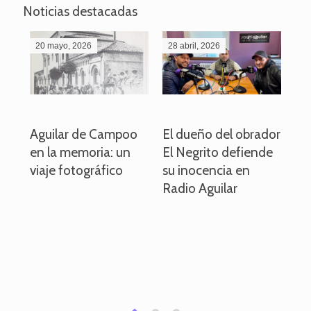
Noticias destacadas
20 mayo, 2026
28 abril, 2026
27
o
Aguilar de Campoo
El dueño del obrador
La
en la memoria: un
El Negrito defiende
el 
viaje fotográfico
su inocencia en
ind
Radio Aguilar
de
ve
pa
po
per
em
1
2