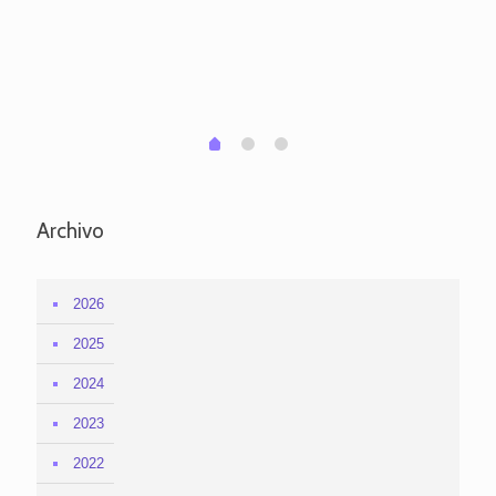
pa
po
per
em
1
2
0
Archivo
2026
2025
2024
2023
2022