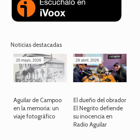
Noticias destacadas
20 mayo, 2026
28 abril, 2026
27
o
Aguilar de Campoo
El dueño del obrador
La
en la memoria: un
El Negrito defiende
el 
viaje fotográfico
su inocencia en
ind
Radio Aguilar
de
ve