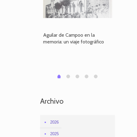
poo en la
Aguilar de Campoo en la
El dueño
je fotográfico
memoria: un viaje fotográfico
defiende
Aguilar
1
2
3
4
0
Archivo
2026
2025