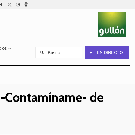
cios
Buscar
EN DIRECTO
. -Contamíname- de