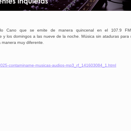
Pablo Cano que se emite de manera quincenal en el 107.9 F
rde y los domingos a las nueve de la noche. Música sin ataduras para
a manera muy diferente.
3-2025-contaminame-musicas-audios-mp3_rf_141603084_1.html
25 febrero, 2026