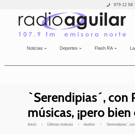
979 12 58 
Noticias
Deportes
Flash RA
La
`Serendipias´, con
músicas, ¡pero bie
Inicio
Últimas noticias
Audios
`Serendipias´, c