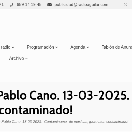
71
659 14 19 45
publicidad@radioaguilar.com
 radio
Programación
Agenda
Tablón de Anun
Archivo
 Pablo Cano. 13-03-2025
n contaminado!
on Pablo Cano. 13-03-2025. -Contamíname- de músicas, ¡pero bien contaminado!