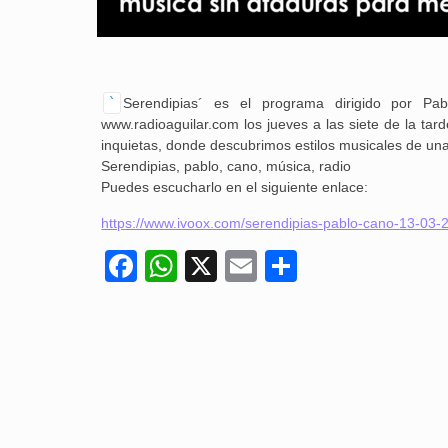
`
Serendipias´ es el programa dirigido por 
www.radioaguilar.com los jueves a las siete de la ta
inquietas, donde descubrimos estilos musicales de un
Serendipias, pablo, cano, música, radio
Puedes escucharlo en el siguiente enlace:
https://www.ivoox.com/serendipias-pablo-cano-13-0
Facebook
WhatsApp
X
Email
Compartir