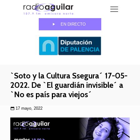
EN DIRECTO
`Soto y la Cultura Ssegura´ 17-05-
2022. De `El guardián invisible´ a
`No es país para viejos´
17 mayo, 2022