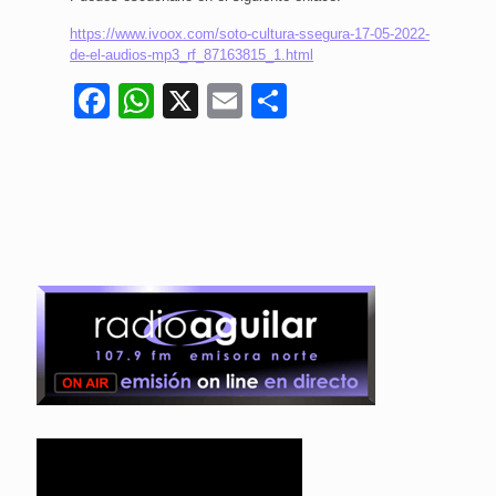
https://www.ivoox.com/soto-cultura-ssegura-17-05-2022-
de-el-audios-mp3_rf_87163815_1.html
Facebook
WhatsApp
X
Email
Compartir