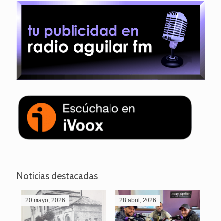
Noticias destacadas
20 mayo, 2026
28 abril, 2026
27