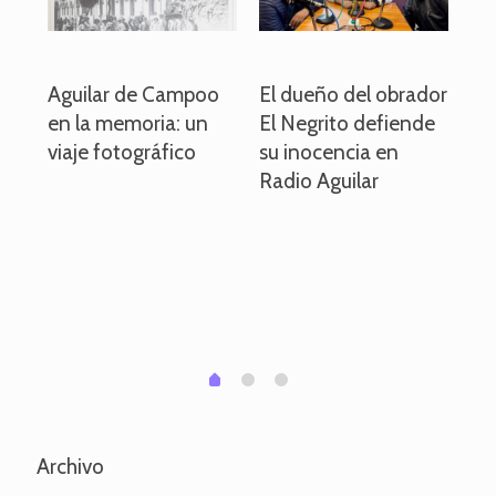
o
Aguilar de Campoo
El dueño del obrador
La
en la memoria: un
El Negrito defiende
el 
viaje fotográfico
su inocencia en
ind
Radio Aguilar
de
ve
pa
po
per
em
1
2
0
Archivo