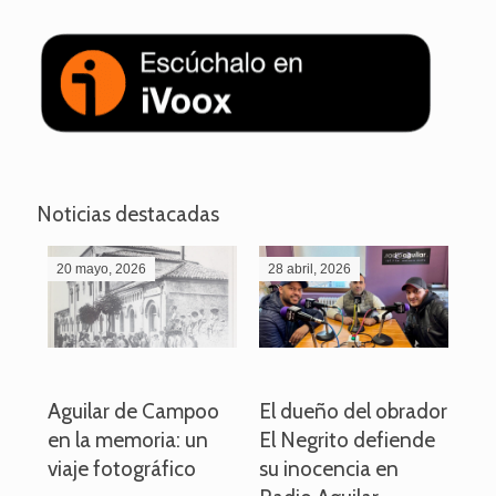
Noticias destacadas
20 mayo, 2026
28 abril, 2026
27
o
Aguilar de Campoo
El dueño del obrador
La
en la memoria: un
El Negrito defiende
el 
viaje fotográfico
su inocencia en
ind