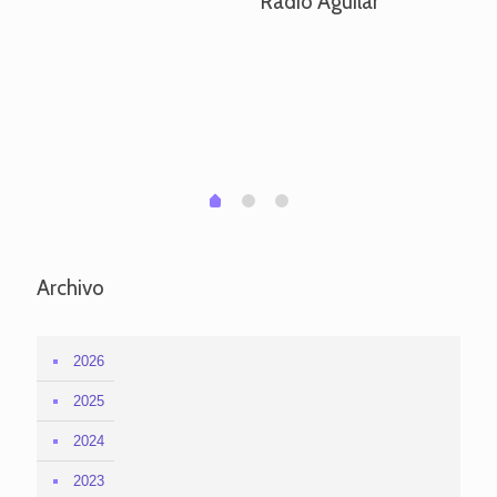
Radio Aguilar
de
ve
pa
po
per
em
1
2
0
Archivo
2026
2025
2024
2023