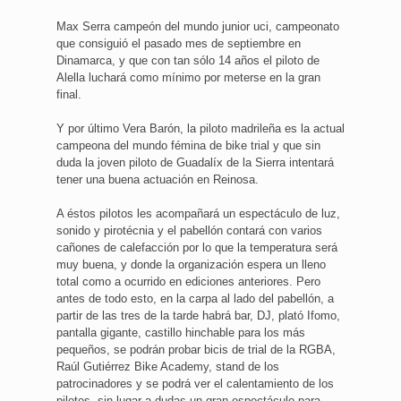
Max Serra campeón del mundo junior uci, campeonato
que consiguió el pasado mes de septiembre en
Dinamarca, y que con tan sólo 14 años el piloto de
Alella luchará como mínimo por meterse en la gran
final.
Y por último Vera Barón, la piloto madrileña es la actual
campeona del mundo fémina de bike trial y que sin
duda la joven piloto de Guadalíx de la Sierra intentará
tener una buena actuación en Reinosa.
A éstos pilotos les acompañará un espectáculo de luz,
sonido y pirotécnia y el pabellón contará con varios
cañones de calefacción por lo que la temperatura será
muy buena, y donde la organización espera un lleno
total como a ocurrido en ediciones anteriores. Pero
antes de todo esto, en la carpa al lado del pabellón, a
partir de las tres de la tarde habrá bar, DJ, plató Ifomo,
pantalla gigante, castillo hinchable para los más
pequeños, se podrán probar bicis de trial de la RGBA,
Raúl Gutiérrez Bike Academy, stand de los
patrocinadores y se podrá ver el calentamiento de los
pilotos, sin lugar a dudas un gran espectáculo para