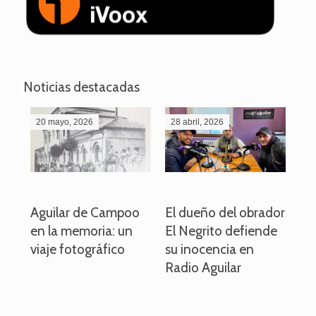
Noticias destacadas
20 mayo, 2026
28 abril, 2026
27
o
Aguilar de Campoo
El dueño del obrador
La
en la memoria: un
El Negrito defiende
el 
viaje fotográfico
su inocencia en
ind
Radio Aguilar
de
ve
pa