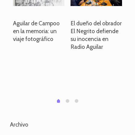
o
Aguilar de Campoo
El dueño del obrador
La
en la memoria: un
El Negrito defiende
el 
viaje fotográfico
su inocencia en
ind
Radio Aguilar
de
ve
pa
po
per
em
1
2
0
Archivo