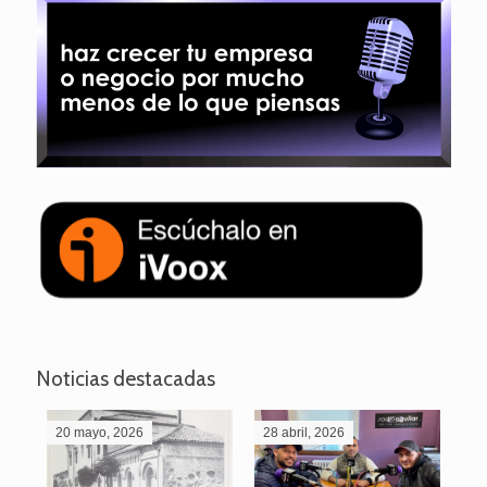
Noticias destacadas
20 mayo, 2026
28 abril, 2026
27